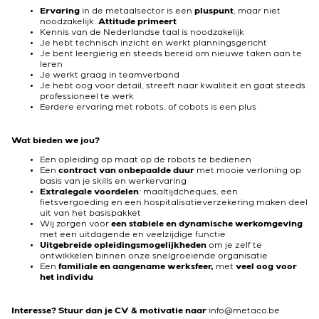
Ervaring
in de metaalsector is een
pluspunt
, maar niet
noodzakelijk.
Attitude primeert
Kennis van de Nederlandse taal is noodzakelijk
Je hebt technisch inzicht en werkt planningsgericht
Je bent leergierig en steeds bereid om nieuwe taken aan te
leren
Je werkt graag in teamverband
Je hebt oog voor detail, streeft naar kwaliteit en gaat steeds
professioneel te werk
Eerdere ervaring met robots, of cobots is een plus
Wat bieden we jou?
Een opleiding op maat op de robots te bedienen
Een
contract van onbepaalde duur
met mooie verloning op
basis van je skills en werkervaring
Extralegale voordelen
: maaltijdcheques, een
fietsvergoeding en een hospitalisatieverzekering maken deel
uit van het basispakket
Wij zorgen voor
een stabiele en dynamische werkomgeving
met een uitdagende en veelzijdige functie
Uitgebreide opleidingsmogelijkheden
om je zelf te
ontwikkelen binnen onze snelgroeiende organisatie
Een
familiale en aangename werksfeer,
met
veel oog voor
het individu
Interesse? Stuur dan je CV & motivatie naar
info@metaco.be